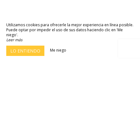
Utilizamos cookies para ofrecerle la mejor experiencia en línea posible.
Puede optar por impedir el uso de sus datos haciendo clic en 'Me
niego'.
Leer más
Me niego
LO ENTIENDO
Hôtel Ariane
30 Rue des Cosmonautes,
31400 Toulouse
Agrandir