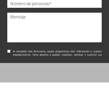
Al completar este formulario, acepta proporcionar esta información a nuestro
establecimiento. Tiene derecho a acceder, modificar, rectificar y suprimir sus
datos personales. Tiene derecho a registrarse en la lista de oposición a la
solicitud telefónica. Para ejercitarlos, por favor contáctenos.
ENVIAR